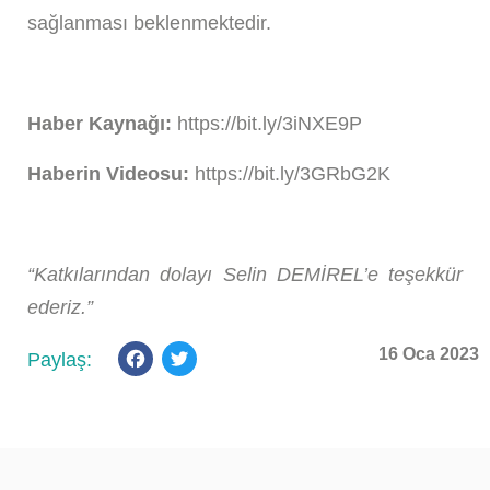
sağlanması beklenmektedir.
Haber Kaynağı:
h
ttps://bit.ly/3iNXE9P
Haberin Videosu:
htt
ps://bit.ly/3GRbG2K
“Katkılarından dolayı Selin DEMİREL’e teşekkür
ederiz.”
Facebook
Twitter
16 Oca 2023